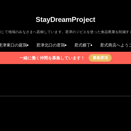
StayDreamProject
地域のみなさまへ貢献しています。君津のジビエを使った食品廃棄を削減するサスティナブ
更津東口の庭鶏
君津北口の君鶏
君式横丁
君式商店へよう
一緒に働く仲間を募集しています！
募集要項