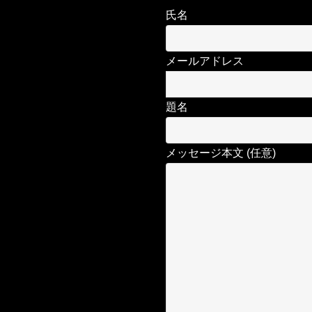
氏名
メールアドレス
題名
メッセージ本文 (任意)