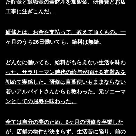
た貯金と退職金の全財産を加盟金、研修費とお店
工事に注ぎこんだ。
研修とは、お金を支払って、教えて頂くもの。一
ヶ月のうち26日働いても、給料は無給。
どんなに働いても、給料がもらえない生活を味わ
った。サラリーマン時代の給与が頂ける有難みを
初めて実感した。研修は言葉使いもままならない
若いアルバイトさんからも教わった。元ソニーマ
ンとしての屈辱を味わった。
全ては自分の夢のため。6ヶ月の研修を卒業した
が、店舗の物件が決まらず、生活苦に陥り、前の