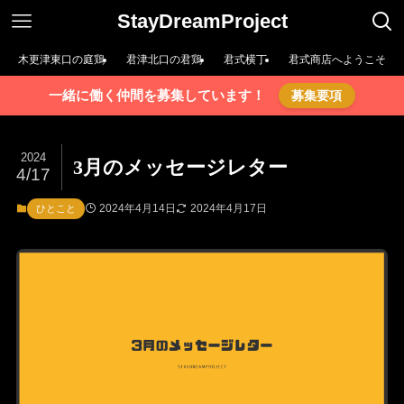
StayDreamProject
木更津東口の庭鶏
君津北口の君鶏
君式横丁
君式商店へようこそ
一緒に働く仲間を募集しています！
募集要項
2024
3月のメッセージレター
4/17
2024年4月14日
2024年4月17日
ひとこと