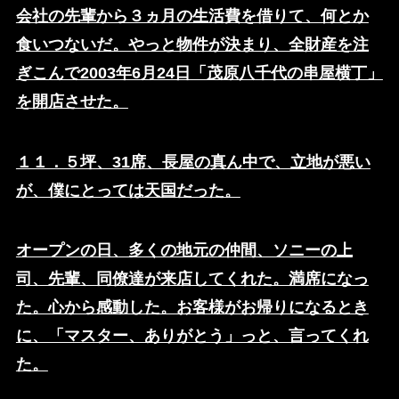
会社の先輩から３ヵ月の生活費を借りて、何とか
食いつないだ。やっと物件が決まり、全財産を注
ぎこんで2003年6月24日「茂原八千代の串屋横丁」
を開店させた。
１１．５坪、31席、長屋の真ん中で、立地が悪い
が、僕にとっては天国だった。
オープンの日、多くの地元の仲間、ソニーの上
司、先輩、同僚達が来店してくれた。満席になっ
た。心から感動した。お客様がお帰りになるとき
に、「マスター、ありがとう」っと、言ってくれ
た。